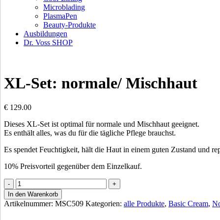
Microblading
PlasmaPen
Beauty-Produkte
Ausbildungen
Dr. Voss SHOP
XL-Set: normale/ Mischhaut
€
129.00
Dieses XL-Set ist optimal für normale und Mischhaut geeignet.
Es enthält alles, was du für die tägliche Pflege brauchst.
Es spendet Feuchtigkeit, hält die Haut in einem guten Zustand und re
10% Preisvorteil gegenüber dem Einzelkauf.
XL-
Set:
In den Warenkorb
normale/
Artikelnummer:
MSC509
Kategorien:
alle Produkte
,
Basic Cream
,
No
Mischhaut
quantity