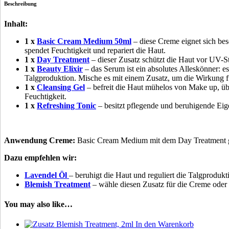
Beschreibung
Inhalt:
1 x
Basic Cream Medium 50ml
– diese Creme eignet sich beso
spendet Feuchtigkeit und repariert die Haut.
1 x
Day Treatment
– dieser Zusatz schützt die Haut vor UV-
1 x
Beauty Elixir
– das Serum ist ein absolutes Alleskönner: es
Talgproduktion. Mische es mit einem Zusatz, um die Wirkung f
1 x
Cleansing Gel
– befreit die Haut mühelos von Make up, üb
Feuchtigkeit.
1 x
Refreshing Tonic
– besitzt pflegende und beruhigende Eig
Anwendung Creme:
Basic Cream Medium mit dem Day Treatment gut
Dazu empfehlen wir:
Lavendel Öl
– beruhigt die Haut und reguliert die Talgprodukt
Blemish Treatment
– wähle diesen Zusatz für die Creme oder
You may also like…
In den Warenkorb